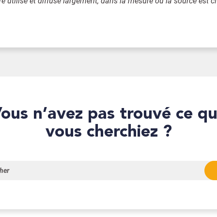
re utilisé et diffusé largement, dans la mesure où la source est c
que
vous cherchiez ?