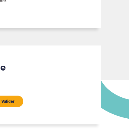
itée.
Valider