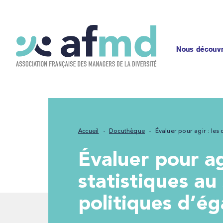
Nous découvr
Accueil
Docuthèque
Évaluer pour agir : les 
Évaluer pour agir : les diagnostics
statistiques au
politiques d’ég